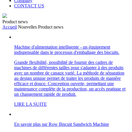
Company
CONTACT US
Product news
Accueil
Nouvelles
Product news
Machine d'alimentation intelligente - un équipement
indispensable dans le processus d'emballage des biscuits.
Grande flexibilité, possibilité de fournir des cadres de
machines de différentes tailles pour s'adapter à des produits
avec un nombre de canaux varié. La méthode de séparation
au design unique permet de traiter les produits de manière
efficace et douce. Conception ouverte, permettant une
maintenance complète de la production, un accès pratique et
un changement rapide de produit.
LIRE LA SUITE
En savoir plus sur Row Biscuit Sandwich Machine